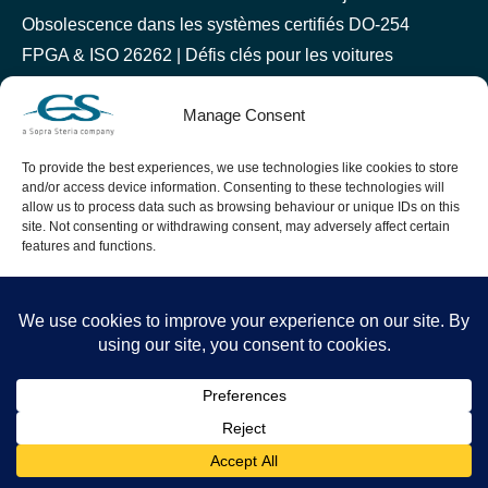
Obsolescence dans les systèmes certifiés DO-254
FPGA & ISO 26262 | Défis clés pour les voitures
autonomes
Manage Consent
À propos de CS Canada
To provide the best experiences, we use technologies like cookies to store
and/or access device information. Consenting to these technologies will
allow us to process data such as browsing behaviour or unique IDs on this
Établi à Montréal en 2000, CS Canada est un leader
site. Not consenting or withdrawing consent, may adversely affect certain
features and functions.
dans le design et les tests de logiciels critiques dans les
industries suivantes : Sécurité & Défense, Espace,
Accept
Aéronautique et Automobile.
Deny
View preferences
Elementor #13529