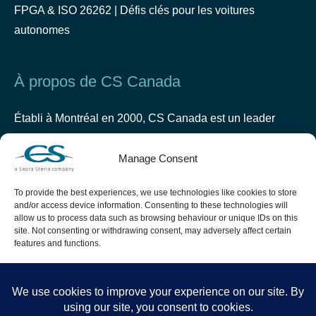
FPGA & ISO 26262 | Défis clés pour les voitures
autonomes
À propos de CS Canada
Établi à Montréal en 2000, CS Canada est un leader
dans le design et les tests de logiciels critiques dans les
industries suivantes : Sécurité & Défense, Espace,
Manage Consent
Aéronautique et Automobile.
To provide the best experiences, we use technologies like cookies to store
and/or access device information. Consenting to these technologies will
allow us to process data such as browsing behaviour or unique IDs on this
site. Not consenting or withdrawing consent, may adversely affect certain
features and functions.
Accept
Deny