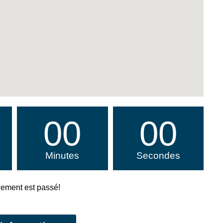
00
00
Minutes
Secondes
ement est passé!